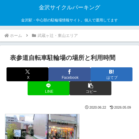
金沢サイクルパーキング
金沢駅・中心部の駐輪場情報サイト。個人で運用してます
ホーム
武蔵ヶ辻・東山エリア
表参道自転車駐輪場の場所と利用時間
X
Facebook
はてブ
LINE
コピー
2020.06.22
2026.05.09